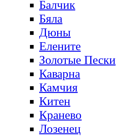
Балчик
Бяла
Дюны
Елените
Золотые Пески
Каварна
Камчия
Китен
Кранево
Лозeнец