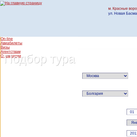
м. Красные вор
ул. Новая Басма
On-line
Авиабилеты
Визы
Агентствам
Подбор тура
О компании
Город вылета:
Страна:
Дата: