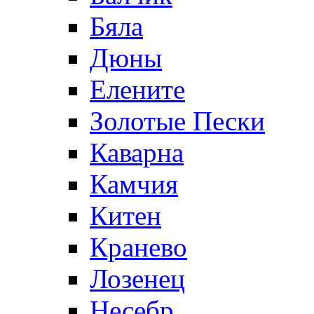
Бяла
Дюны
Елените
Золотые Пески
Каварна
Камчия
Китен
Кранево
Лозeнец
Несебр