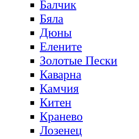
Балчик
Бяла
Дюны
Елените
Золотые Пески
Каварна
Камчия
Китен
Кранево
Лозeнец