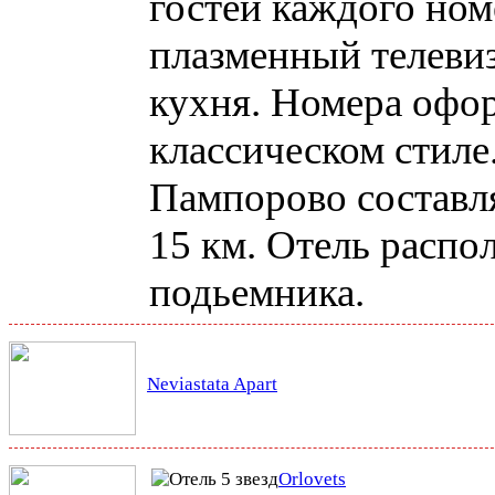
гостей каждого ном
плазменный телевиз
кухня. Номера офо
классическом стиле
Пампорово составля
15 км.
Отель распо
подьемника.
Neviastata Apart
Orlovets