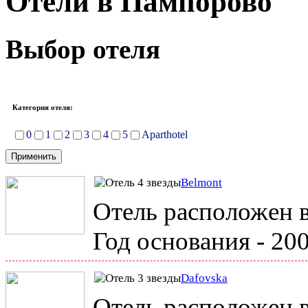
Отели в Пампорово
Выбор отеля
Категория отеля:
0
1
2
3
4
5
Aparthotel
Belmont
Отель расположен в
Год основания - 20
Dafovska
Отель расположен в