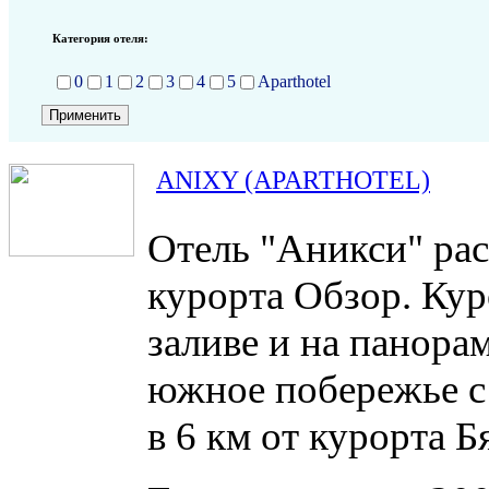
Категория отеля:
0
1
2
3
4
5
Aparthotel
ANIXY (APARTHOTEL)
Отель "Аникси" рас
курорта Обзор. Ку
заливе и на панора
южное побережье с 
в 6 км от курорта Б