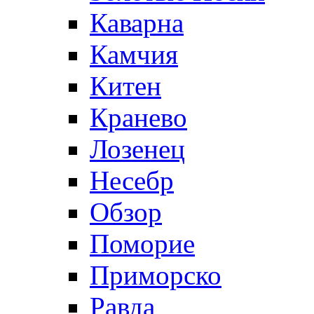
Каварна
Камчия
Китен
Кранево
Лозeнец
Несебр
Обзор
Поморие
Приморско
Равда