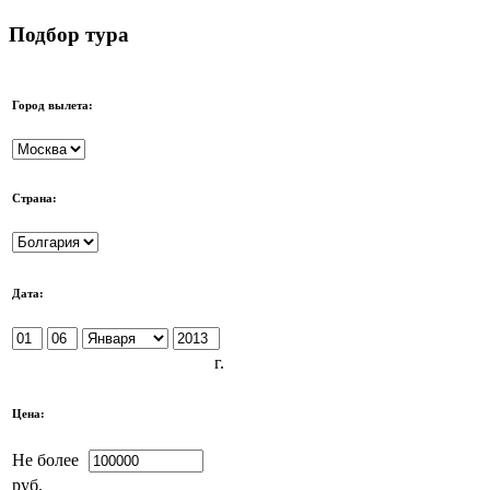
Подбор тура
Город вылета:
Страна:
Дата:
г.
Цена:
Не более
руб.