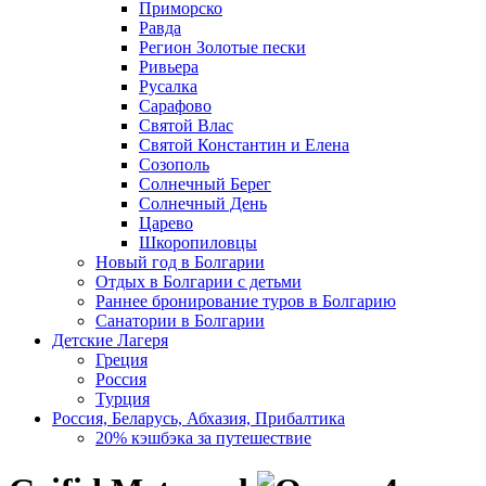
Приморско
Равда
Регион Золотые пески
Ривьера
Русалка
Сарафово
Святой Влас
Святой Константин и Елена
Созополь
Солнечный Берег
Солнечный День
Царево
Шкоропиловцы
Новый год в Болгарии
Отдых в Болгарии с детьми
Раннее бронирование туров в Болгарию
Санатории в Болгарии
Детские Лагеря
Греция
Россия
Турция
Россия, Беларусь, Абхазия, Прибалтика
20% кэшбэка за путешествие