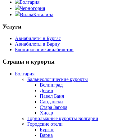
Болгария
Черногория
ВиллаКаталина
Услуги
Авиабилеты в Бургас
Авиабилеты в Варну
Бронирование авиабилетов
Страны и курорты
Болгария
Бальнеологические курорты
Велинград
Девин
Павел Баня
Сандански
Стара Загора
Хисар
Горнолыжные курорты Болгарии
Городские отели
Бургас
Варна