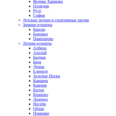
Велико Тырново
Пловдив
Русе
София
Детские летние и спортивные лагеря
Зимние курорты
Банско
Боровец
Пампорово
Летние курорты
Албена
Ахелой
Балчик
Бяла
Дюны
Елените
Золотые Пески
Каварна
Камчия
Китен
Кранево
Лозeнец
Несебр
Обзор
Поморие