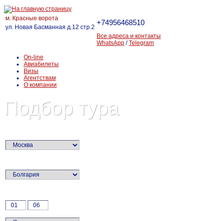
м. Красные ворота
+74956468510
ул. Новая Басманная д.12 стр.2
Все адреса и контакты
WhatsApp
/
Telegram
On-line
Авиабилеты
Визы
Агентствам
О компании
Подбор тура
Город вылета:
Страна:
Дата: