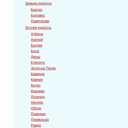
Зимние курорты
Банско
Боровец
Пампорово
Летние курорты
Албена
Ахелой
Балчик
Бяла
Дюны
Елените
Золотые Пески
Каварна
Камчия
Китен
Кранево
Лозeнец
Несебр
Обзор
Поморие
Приморско
Равда