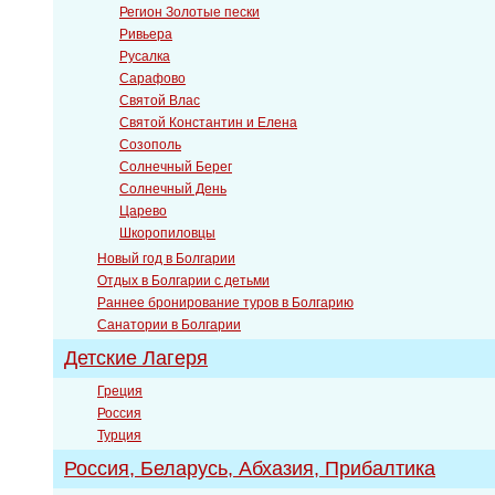
Регион Золотые пески
Ривьера
Русалка
Сарафово
Святой Влас
Святой Константин и Елена
Созополь
Солнечный Берег
Солнечный День
Царево
Шкоропиловцы
Новый год в Болгарии
Отдых в Болгарии с детьми
Раннее бронирование туров в Болгарию
Санатории в Болгарии
Детские Лагеря
Греция
Россия
Турция
Россия, Беларусь, Абхазия, Прибалтика