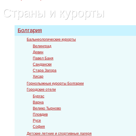
Страны и курорты
Болгария
Бальнеологические курорты
Велинград
Девин
Павел Баня
Сандански
Стара Загора
Хисар
Горнолыжные курорты Болгарии
Городские отели
Бургас
Варна
Велико Тырново
Пловдив
Русе
София
Детские летние и спортивные лагеря