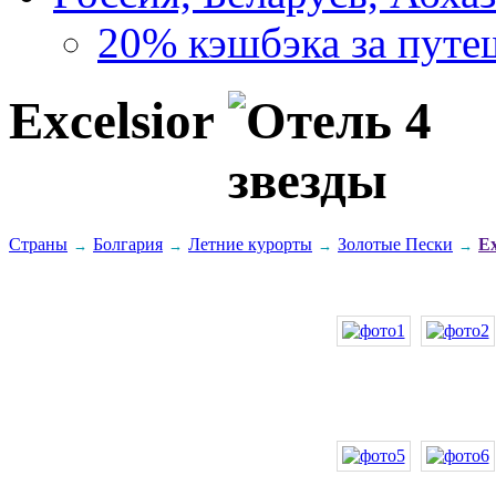
20% кэшбэка за путе
Excelsior
Страны
Болгария
Летние курорты
Золотые Пески
Ex
→
→
→
→