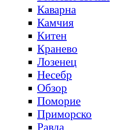
Каварна
Камчия
Китен
Кранево
Лозeнец
Несебр
Обзор
Поморие
Приморско
Равда