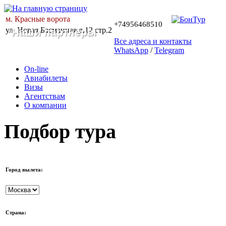
м. Красные ворота
+74956468510
ул. Новая Басманная д.12 стр.2
Наши партнёры
Все адреса и контакты
WhatsApp
/
Telegram
On-line
Авиабилеты
Визы
Агентствам
О компании
Подбор тура
Город вылета:
Страна: