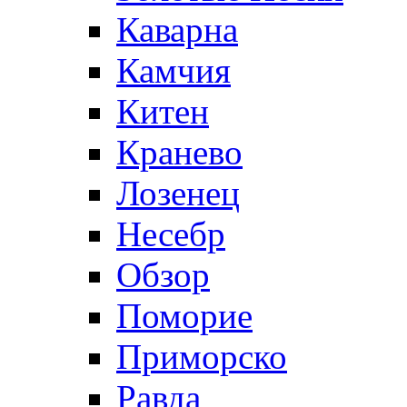
Каварна
Камчия
Китен
Кранево
Лозeнец
Несебр
Обзор
Поморие
Приморско
Равда