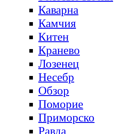
Каварна
Камчия
Китен
Кранево
Лозeнец
Несебр
Обзор
Поморие
Приморско
Равда