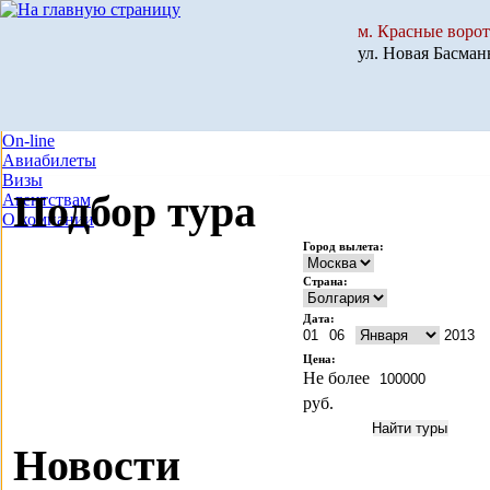
м. Красные ворот
ул. Новая Басманн
On-line
Авиабилеты
Визы
Подбор тура
Агентствам
О компании
Город вылета:
Страна:
Дата:
Цена:
Не более
руб.
Новости