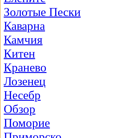
Золотые Пески
Каварна
Камчия
Китен
Кранево
Лозeнец
Несебр
Обзор
Поморие
Приморско