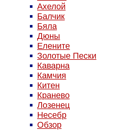
Ахелой
Балчик
Бяла
Дюны
Елените
Золотые Пески
Каварна
Камчия
Китен
Кранево
Лозeнец
Несебр
Обзор