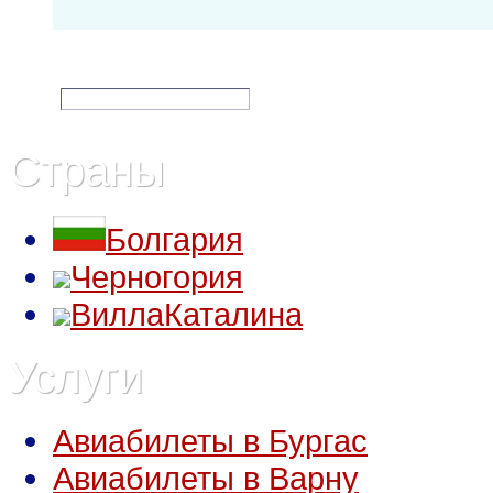
Подписка на спецпредложени
e-mail:
Страны
Болгария
Черногория
ВиллаКаталина
Услуги
Авиабилеты в Бургас
Авиабилеты в Варну