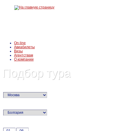
On-line
Авиабилеты
Визы
Агентствам
О компании
Подбор тура
Город вылета:
Страна:
Дата: