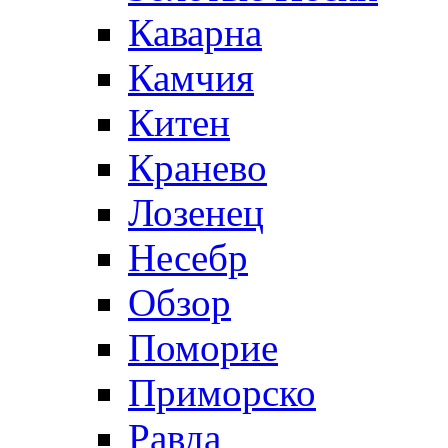
Каварна
Камчия
Китен
Кранево
Лозeнец
Несебр
Обзор
Поморие
Приморско
Равда