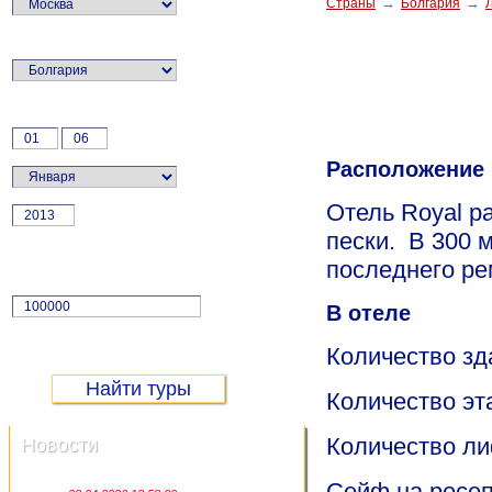
→
→
Страны
Болгария
Страна:
Дата:
Расположение
Отель Royal р
г.
пески. В 300 м
Цена:
последнего ре
Не более
В отеле
руб.
Количество зда
Количество эт
Количество ли
Новости
Сейф на ресеп