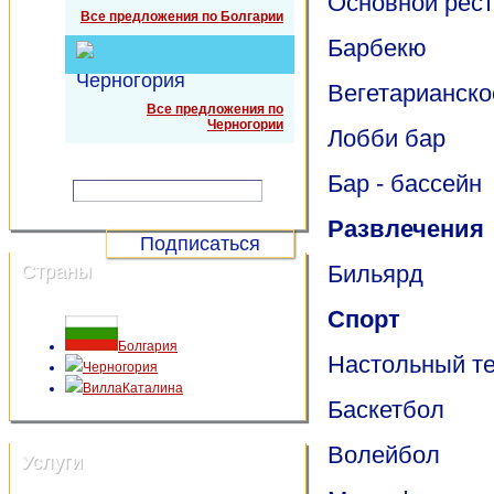
Основной рес
Все предложения по Болгарии
Барбекю
Черногория
Вегетарианск
Все предложения по
Черногории
Лобби бар
Подписка на спецпредложения
Бар - бассейн
e-mail:
Развлечения
Страны
Бильярд
Спорт
Болгария
Настольный т
Черногория
ВиллаКаталина
Баскетбол
Волейбол
Услуги