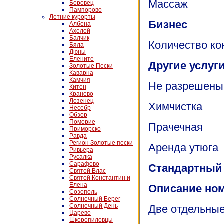
Массаж
Боровец
Пампорово
Летние курорты
Бизнес
Албена
Ахелой
Балчик
Количество ко
Бяла
Дюны
Елените
Другие услуг
Золотые Пески
Каварна
Камчия
Не разрешен
Китен
Кранево
Лозeнец
Химчистка
Несебр
Обзор
Поморие
Прачечная
Приморско
Равда
Регион Золотые пески
Аренда утюга
Ривьера
Русалка
Сарафово
Стандартный 
Святой Влас
Святой Константин и
Елена
Описание но
Созополь
Солнечный Берег
Солнечный День
Две отдельные
Царево
Шкоропиловцы