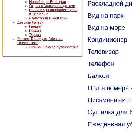
Новый год в Болгарии
Раскладной д
Отдых в Болгарии с детьми
Раннее бронирование туров
Вид на парк
в Болгарию
Санатории в Болгарии
Детские Лагеря
Вид на море
Греция
Россия
Турция
Кондиционер
Россия, Беларусь, Абхазия,
Прибалтика
20% кэшбэка за путешествие
Телевизор
Телефон
Балкон
Пол в номере 
Письменный с
Сушилка для 
Ежедневная у