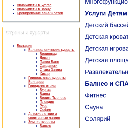
Mногофункцио
Авиабилеты в Бургас
Авиабилеты в Варну
Услуги Детям
Бронирование авиабилетов
Детский бассе
Страны и курорты
Детская крова
Болгария
Детская игров
Бальнеологические курорты
Велинград
Девин
Детская площ
Павел Баня
Сандански
Стара Загора
Развлекатель
Хисар
Горнолыжные курорты
Болгарии
Балнео и СП
Городские отели
Бургас
Варна
Фитнес
Велико Тырново
Пловдив
Сауна
Русе
София
Детские летние и
Солярий
спортивные лагеря
Зимние курорты
Банско