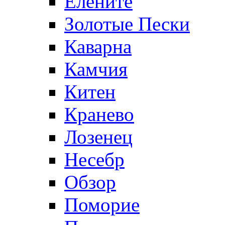
Елените
Золотые Пески
Каварна
Камчия
Китен
Кранево
Лозeнец
Несебр
Обзор
Поморие