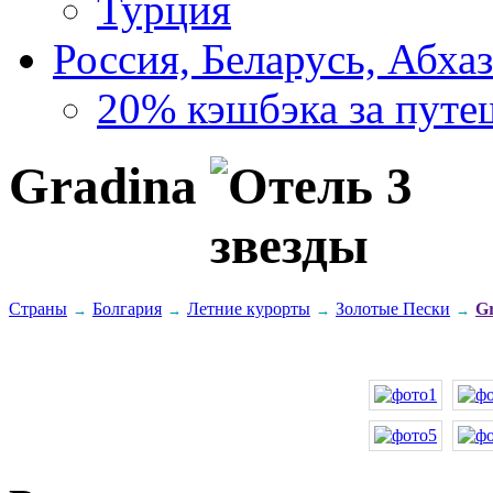
Турция
Россия, Беларусь, Абха
20% кэшбэка за путе
Gradina
Страны
Болгария
Летние курорты
Золотые Пески
G
→
→
→
→