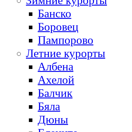
Зимние курорты
Банско
Боровец
Пампорово
Летние курорты
Албена
Ахелой
Балчик
Бяла
Дюны